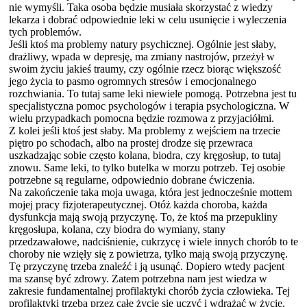
nie wymyśli. Taka osoba będzie musiała skorzystać z wiedzy
lekarza i dobrać odpowiednie leki w celu usunięcie i wyleczenia
tych problemów.
Jeśli ktoś ma problemy natury psychicznej. Ogólnie jest słaby,
drażliwy, wpada w depresję, ma zmiany nastrojów, przeżył w
swoim życiu jakieś traumy, czy ogólnie rzecz biorąc większość
jego życia to pasmo ogromnych stresów i emocjonalnego
rozchwiania. To tutaj same leki niewiele pomogą. Potrzebna jest tu
specjalistyczna pomoc psychologów i terapia psychologiczna. W
wielu przypadkach pomocna będzie rozmowa z przyjaciółmi.
Z kolei jeśli ktoś jest słaby. Ma problemy z wejściem na trzecie
piętro po schodach, albo na prostej drodze się przewraca
uszkadzając sobie często kolana, biodra, czy kręgosłup, to tutaj
znowu. Same leki, to tylko butelka w morzu potrzeb. Tej osobie
potrzebne są regularne, odpowiednio dobrane ćwiczenia.
Na zakończenie taka moja uwaga, która jest jednocześnie mottem
mojej pracy fizjoterapeutycznej. Otóż każda choroba, każda
dysfunkcja mają swoją przyczynę. To, że ktoś ma przepukliny
kręgosłupa, kolana, czy biodra do wymiany, stany
przedzawałowe, nadciśnienie, cukrzycę i wiele innych chorób to te
choroby nie wzięły się z powietrza, tylko mają swoją przyczynę.
Tę przyczynę trzeba znaleźć i ją usunąć. Dopiero wtedy pacjent
ma szansę być zdrowy. Zatem potrzebna nam jest wiedza w
zakresie fundamentalnej profilaktyki chorób życia człowieka. Tej
profilaktyki trzeba przez całe życie sie uczyć i wdrażać w życie.