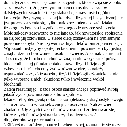
dramatyczne chwile spędzone z pacjentem, który zwija się z bólu.
Ja zauważyłem, że głównym problemem osoby starszej w
dzisiejszych czasach jest jego słaba siła, sprawność i ogólnie
kondycja. Przyczyną tej słabej kondycji fizycznej i psychicznej nie
jest proces starzenia się, tylko brak zrozumienia zasad działania
fizjologii człowieka i wynikające z tego złe wzorce stylu życia.
Moje sukcesy zdrowotne to nic innego, jak nowatorskie spojrzenie
na fizjologię człowieka. U siebie dietę zostawiłem na tym samym
poziomie co była. Nie używam żadnych leków, ani suplementacji.
Wg zasad medycyny opartej na biochemii, powinienem być jedną
z najbardziej schorowanych osób na świecie. A jednak tak nie jest.
To znaczy, że biochemia choć ważna, to nie wszystko. Oprócz
biochemii istnieją fundamentalne prawa fizyki i fizjologii
człowieka. I jeśli chcemy żyć w równowadze, to należy
usprawniać wszystkie aspekty fizyki i fizjologii człowieka, a nie
tylko wybrane z nich, skupione tylko i wyłącznie wokół
biochemii.
Zatem reasumując - każda osoba starsza chcąca poprawić swoją
jakość życia powinna sama albo wspólnie z
lekarzem/fizjoterapeutą dokonać kompleksowej diagnostyki swego
stanu zdrowia, a w konsekwencji jakości życia. Należy więc
zbadać każdy z tych trzech filarów z osobna i zorientować się,
który z tych filarów jest najsłabszy. I od tego zacząć
długoterminową pracę nad sobą.
Jeśli ktoś ma problemy natury biochemicznej, to tutaj nic się raczej